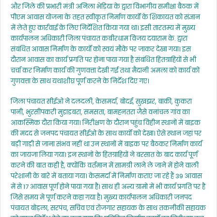
और जिले की प्रभारी मंत्री अनिला भेड़िया के द्वारा विभागीय समीक्षा बैठक में
पीएम आवास योजना के तहत स्वीकृत निर्माण कार्यों के शिकायत को संज्ञान
में लेते हुए कार्रवाई के लिए निर्देशित किया गया था। इसी तारतम्य में मुख्य
कार्यपालन अधिकारी जिला पंचायत कबीरधाम विजय दयाराम के. द्वारा
संबंधित आवास निर्माण के कार्यों को स्वयं मौके पर जाकर देखा गया। इस
दौरान आवास का कार्य प्रगति पर होना पाया गया है संबंधित हितग्राहियों से भी
चर्चा कर निर्माण कार्य की गुणवत्ता देखी गई तथा मैदानी अमला को कार्य को
गुणवत्ता के साथ यथाशीघ्र पूर्ण करने के निर्देश दिए गए।
जिला पंचायत सीईओ ने दलदली, केसमर्दा, बोदई, सुखझर, बाकी, कुकरा
पानी, भुरसीपकरी मुडाडबरा, समसता, बामहनतरा जैसे वनांचल गांव का
आकस्मिक दौरा किया गया। निरीक्षण के दौरान पहुंच विहीन स्थानों में बाइक
की मदद से जनपद पंचायत सीईओ के साथ कार्यों को देखा। ऐसे स्थान जहां पर
बड़ी गाड़ी से जाना संभव नहीं था उन स्थानों में बाइक पर बैठकर निर्माण कार्य
का जायजा लिया गया। इन स्थानों के हितग्राहियों ने बरसात के बाद कार्य पूर्ण
करने की बात कही है, क्योंकि वर्तमान में सामग्री लाने ले जाने में होने वाली
परेशानी के बारे में बताया गया। केसमर्दा में निर्माण कराए जा रहे हैं 39 आवास
में से 17 आवास पूर्ण होने पाया गया है। साथ ही अन्य ग्रामो में भी कार्य प्रगति पर है
जिसे समय मे पूर्ण करने कहा गया है। मुख्य कार्यपालन अधिकारी जनपद
पंचायत बोड़ला, सरपंच, सचिव एवं रोजगार सहायक के साथ तकनीकी सहायक