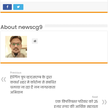
a
w
h
el
h
c
itt
a
e
ar
e
er
ts
gr
e
b
A
a
About newscg9
o
p
m
o
p
k
Previous
हेल्पिंग ग्रुप व्हाट्सएप्प के द्वारा
कवर्धा शहर मे कोरोना से संबधित
चलाया जा रहा है जन जागरूकता
अभियान
Next
एक विपत्तिग्रस्त परिवार को 25
हजार रूपए की आर्थिक सहायता