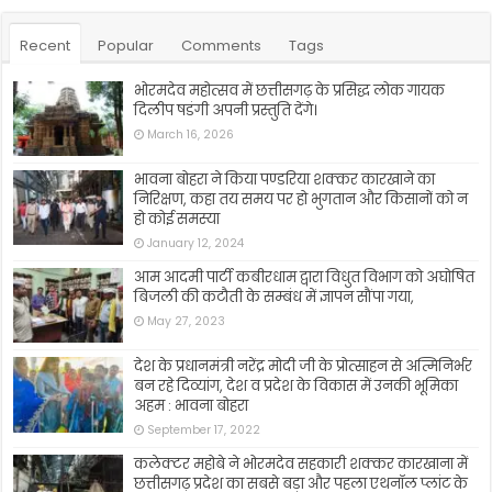
Recent
Popular
Comments
Tags
भोरमदेव महोत्सव में छत्तीसगढ़ के प्रसिद्ध लोक गायक
दिलीप षडंगी अपनी प्रस्तुति देंगे।
March 16, 2026
भावना बोहरा ने किया पण्डरिया शक्कर कारखाने का
निरिक्षण, कहा तय समय पर हो भुगतान और किसानों को न
हो कोई समस्या
January 12, 2024
आम आदमी पार्टी कबीरधाम द्वारा विधुत विभाग को अघोषित
बिजली की कटौती के सम्बंध में ज्ञापन सौंपा गया,
May 27, 2023
देश के प्रधानमंत्री नरेंद्र मोदी जी के प्रोत्साहन से अत्मिनिर्भर
बन रहे दिव्यांग, देश व प्रदेश के विकास में उनकी भूमिका
अहम : भावना बोहरा
September 17, 2022
कलेक्टर महोबे ने भोरमदेव सहकारी शक्कर कारखाना में
छत्तीसगढ़ प्रदेश का सबसे बड़ा और पहला एथनॉल प्लांट के