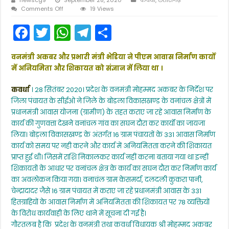
on
Comments Off
19 Views
वनमंत्री
F
T
W
T
S
अकबर
के
a
w
h
el
h
निर्देश
पर
वनमंत्री अकबर और प्रभारी मंत्री भेडिया ने पीएम आवास निर्माण कार्यो
c
itt
a
e
ar
जिला
में अनियमिता और शिकायत को संज्ञान में लिया था ।
पंचायत
e
er
ts
gr
e
सीईओ
ने
कवर्धा
। 28 सितंबर 2020। प्रदेश के वनमंत्री मोहम्मद अकबर के निर्देश पर
b
A
a
वनांचल
जिला पंचायत के सीईओ ने जिले के बोडला विकासखण्ड के वनांचल क्षेत्रों में
क्षेत्रों
o
p
m
प्रधानमंत्री आवास योजना (ग्रामीण) के तहत कराए जा रहे आवास निर्माण के
के
पीएम
कार्य की गुणवत्ता देखने वनांचल गांव का सघन दौरा कर कार्यों का जायजा
o
p
आवास
लिया। बोड़ला विकासखण्ड के अंतर्गत 16 ग्राम पंचायतों के 331 आवास निर्माण
योजना
k
कार्य को समय पर नही करने और कार्य में अनियमितता करने की शिकायत
के
निर्माण
प्राप्त हुई थी। जिसमें राशि निकालकर कार्य नहीं करना बताया गया था इन्हीं
कार्यो
शिकायतों के आधार पर वनांचल क्षेत्र के कार्य का सघन दौरा कर निर्माण कार्य
का
का अवलोकन किया गया। वनाचंल ग्राम केसमर्दा, दलदली कुकरा पानी,
निरीक्षण
चेन्द्रादादर जैसे 16 ग्राम पंचायत में कराए जा रहे प्रधानमंत्री आवास के 331
किया
हितग्राहियों के आवास निर्माण में अनियमितता की शिकायत पर 78 व्यक्तियों
के विरोध कार्यवाही के लिए थाने में सूचना दी गई है।
गौरतलब है कि प्रदेश के वनमंत्री तथा कवर्धा विधायक श्री मोहम्मद अकबर