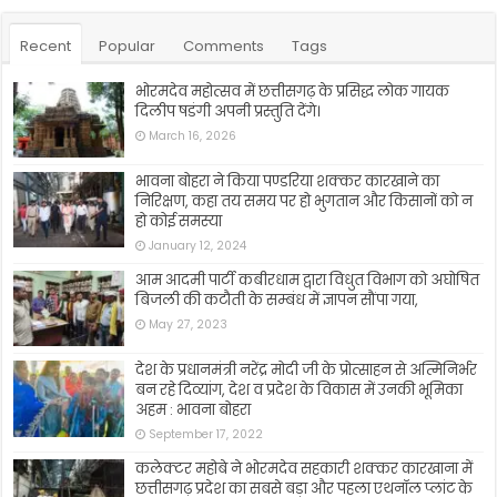
Recent
Popular
Comments
Tags
भोरमदेव महोत्सव में छत्तीसगढ़ के प्रसिद्ध लोक गायक
दिलीप षडंगी अपनी प्रस्तुति देंगे।
March 16, 2026
भावना बोहरा ने किया पण्डरिया शक्कर कारखाने का
निरिक्षण, कहा तय समय पर हो भुगतान और किसानों को न
हो कोई समस्या
January 12, 2024
आम आदमी पार्टी कबीरधाम द्वारा विधुत विभाग को अघोषित
बिजली की कटौती के सम्बंध में ज्ञापन सौंपा गया,
May 27, 2023
देश के प्रधानमंत्री नरेंद्र मोदी जी के प्रोत्साहन से अत्मिनिर्भर
बन रहे दिव्यांग, देश व प्रदेश के विकास में उनकी भूमिका
अहम : भावना बोहरा
September 17, 2022
कलेक्टर महोबे ने भोरमदेव सहकारी शक्कर कारखाना में
छत्तीसगढ़ प्रदेश का सबसे बड़ा और पहला एथनॉल प्लांट के