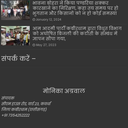
भावना बोहरा ने किया पण्डरिया शक्कर
कारखाने का निरिक्षण, कहा तय समय पर हो
भुगतान और किसानों को न हो कोई समस्या
January 12, 2024
आम आदमी पार्टी कबीरधाम द्वारा विधुत विभाग
को अघोषित बिजली की कटौती के सम्बंध में
ज्ञापन सौंपा गया,
May 27, 2023
संपर्क करें –
मोनिका अग्रवाल
संपादक
सीएम हाउस रोड, वार्ड 23, कवर्धा
जिला कबीरधाम (छत्तीसगढ़)
+91 7354252222