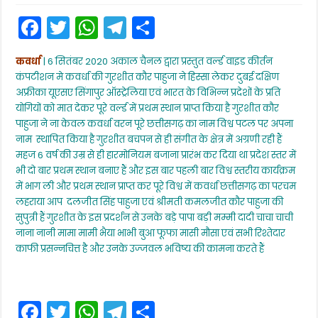
कवर्धा
F
T
W
T
S
के
गुरशीत
a
w
h
el
h
कौर
वर्ल्ड
कवर्धा
| 6 सितंबर 2020 अकाल चैनल द्वारा प्रस्तुत वर्ल्ड वाइड कीर्तन
c
itt
a
e
ar
वाइड
कंपटीशन मे कवर्धा की गुरशीत कौर पाहुजा ने हिस्सा लेकर दुबई दक्षिण
कीर्तन
e
er
ts
gr
e
कंपटीशन
अफ्रीका यूएसए सिंगापुर ऑस्ट्रेलिया एवं भारत के विभिन्न प्रदेशों के प्रति
मे
योगियों को मात देकर पूरे वर्ल्ड में प्रथम स्थान प्राप्त किया है गुरशीत कौर
b
A
a
प्रथम
पाहुजा ने ना केवल कवर्धा वरन पूरे छत्तीसगढ़ का नाम विश्व पटल पर अपना
स्थान
o
p
m
नाम स्थापित किया है गुरशीत बचपन से ही संगीत के क्षेत्र में अग्रणी रही हैं
प्राप्त
की
o
p
महज 6 वर्ष की उम्र से ही हारमोनियम बजाना प्रारंभ कर दिया था प्रदेश स्तर में
है
भी दो बार प्रथम स्थान बनाए हैं और इस बार पहली बार विश्व स्तरीय कार्यक्रम
k
में भाग ली और प्रथम स्थान प्राप्त कर पूरे विश्व में कवर्धा छत्तीसगढ़ का परचम
लहराया आप दलजीत सिंह पाहुजा एवं श्रीमती कमलजीत कौर पाहुजा की
सुपुत्री हैं गुरशीत के इस प्रदर्शन से उनके बड़े पापा बड़ी मम्मी दादी चाचा चाची
नाना नानी मामा मामी भैया भाभी बुआ फूफा मासी मौसा एवं सभी रिश्तेदार
काफी प्रसन्नचित्त है और उनके उज्जवल भविष्य की कामना करते हैं
F
T
W
T
S