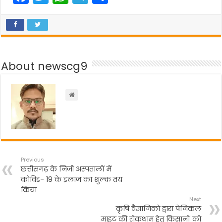
a
w
h
el
h
c
itt
a
e
ar
e
er
ts
gr
e
b
A
a
About newscg9
o
p
m
o
p
k
Previous
छत्तीसगढ़ के निजी अस्पतालों में
कोविड- 19 के इलाज का शुल्क तय
किया
Next
कृषि वैज्ञानिको द्वारा पेनिकल
माइट की रोकथाम हेतु किसानों को